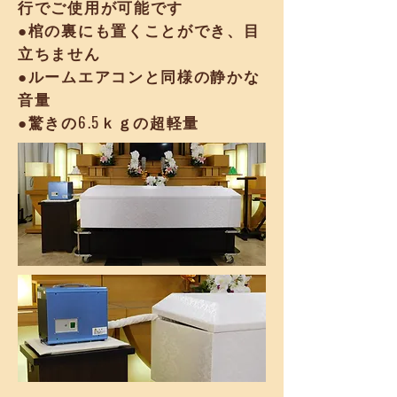
行でご使用が可能です
●棺の裏にも置くことができ、
目
立ちません
​●ルームエアコンと同様の
静かな
音量
​●驚きの6.5ｋｇの超軽量