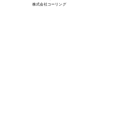
株式会社コーリング
胸 元：２㎏×１個
ドライアイス使用量
２㎏
合計