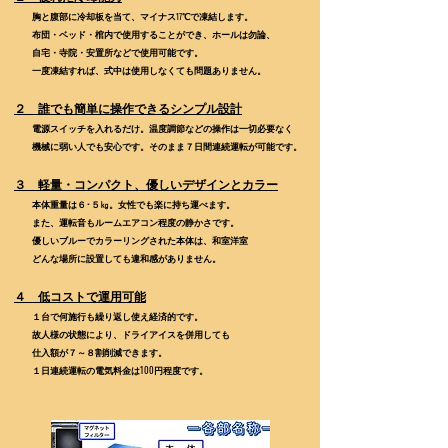
胸と腹部に冷却板を当て、マイナス
℃で凍結します。
17
布団・ベッド・棺内で使用することができ、ホールは勿論、
自宅・寺院・安置所などで使用可能です。
一度凍結すれば、式中は使用しなくても問題ありません。
２ 誰でも簡単に操作できるシンプル設計
電源スイッチを入れるだけ。温度調節などの操作は一切必要なく
機械に弱い人でも安心です。そのまま７日間連続運転が可能です。
３ 軽量・コンパクト、優しいデザインとカラー
本体重量は６･５㎏。女性でも楽に持ち運べます。
また、運転音もルームエアコン程度の静かさです。
優しいブルーでカラーリングされた本体は、和室洋室
どんな場所に設置しても違和感がありません。
４ 低コストで運用可能
１台で何施行も繰り返し使え経済的です。
故人様の状態により、ドライアイスを併用しても
仕入額が７～８割削減できます。
１日連続運転の電気料金は100円程度です。